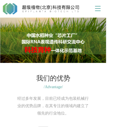
T
o
g
g
l
e
n
a
v
i
g
a
t
我们的优势
i
/Advantage/
o
n
经过多年发展，目前已经成为包装机械行
业的优势品牌，在其专注的领域内建立了
领先的行业地位。