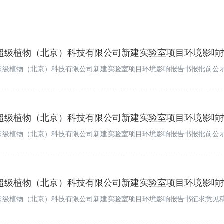
超级植物（北京）科技有限公司新建实验室项目环境影响
超级植物（北京）科技有限公司新建实验室项目环境影响