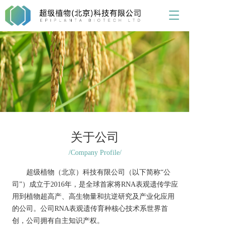
T
o
g
g
l
e
n
a
v
i
g
a
关于公司
t
i
/Company Profile/
o
n
       超级植物（北京）科技有限公司（以下简称“公
司”）成立于2016年，是全球首家将RNA表观遗传学应
用到植物超高产、高生物量和抗逆研究及产业化应用
的公司。公司RNA表观遗传育种核心技术系世界首
创，公司拥有自主知识产权。