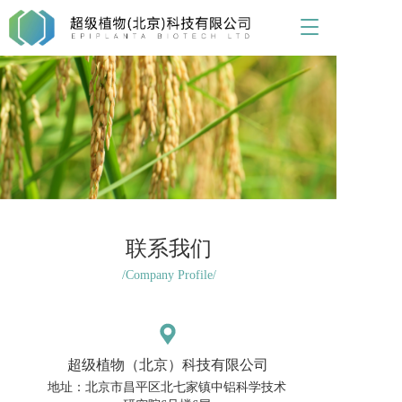
T
o
g
g
l
e
n
a
v
i
g
a
t
联系我们
i
/Company Profile/
o
n
超级植物（北京）科技有限公司
地址：北京市昌平区北七家镇中铝科学技术